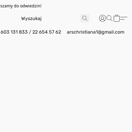
aszamy do odwiedzin!
603 131 833 / 22 654 57 62
arschristiana1@gmail.com