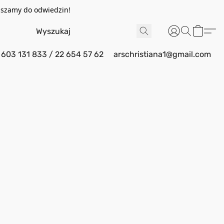
aszamy do odwiedzin!
603 131 833 / 22 654 57 62
arschristiana1@gmail.com