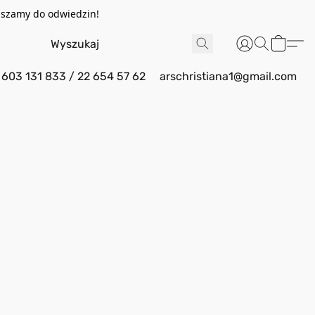
aszamy do odwiedzin!
603 131 833 / 22 654 57 62
arschristiana1@gmail.com